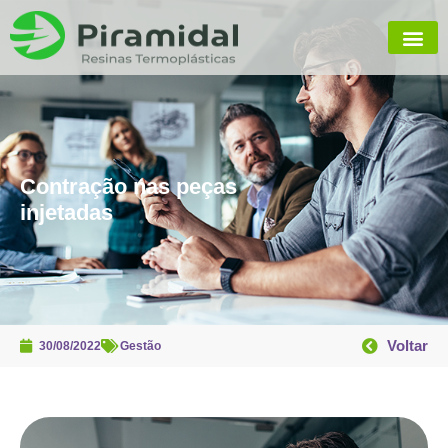
Contração nas peças
injetadas
Voltar
30/08/2022
Gestão