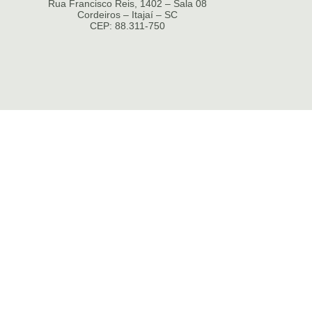
Rua Francisco Reis, 1402 – Sala 08
Cordeiros – Itajaí – SC
CEP: 88.311-750