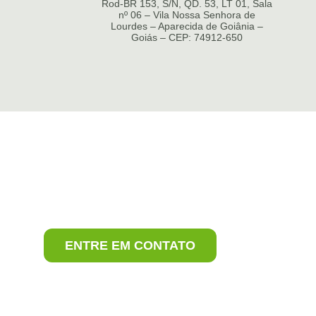
Rod-BR 153, S/N, QD. 53, LT 01, Sala
nº 06 – Vila Nossa Senhora de
Lourdes – Aparecida de Goiânia –
Goiás – CEP: 74912-650
Tire suas dúvidas com 
nossos especialistas.
ENTRE EM CONTATO