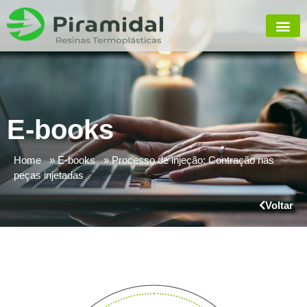
E-books
Home
E-books
Processo de injeção: Contração nas
peças injetadas
Voltar