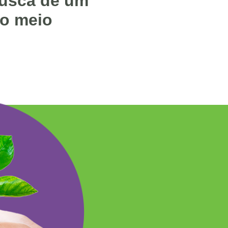
busca de um
no meio