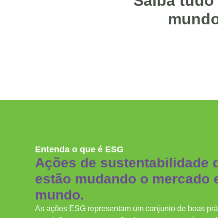
Saiba tudo
mundo 
Entenda o que é ESG
Ações de sustentabilidade 
estão mudando o mercado 
mundo.
As ações ESG representam um conjunto de boas prá