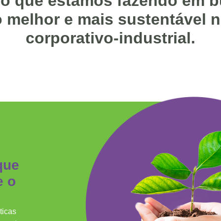
 o que estamos fazendo em 
melhor e mais sustentável 
corporativo-industrial.
que
e o
ticas