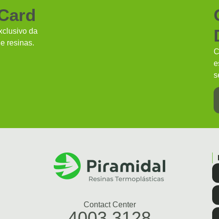
 Card
clusivo da
e resinas.
C
e
s
Contact Center
4003.3128