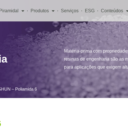
Piramidal
Produtos
Serviços
ESG
Conteúdos
Matéria-prima com propriedades
ia
resinas de engenharia são as 
para aplicações que exigem alt
HUN – Poliamida 6
6