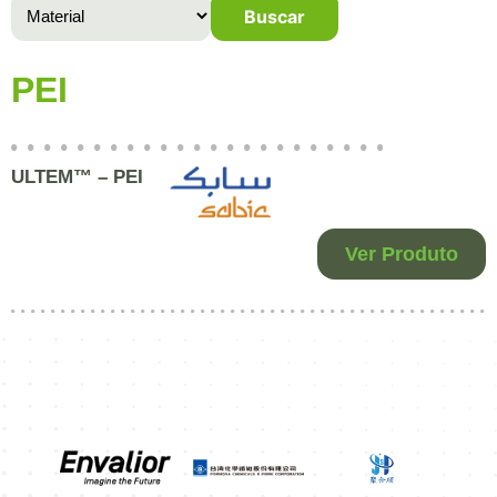
Buscar
PEI
ULTEM™ – PEI
Ver Produto