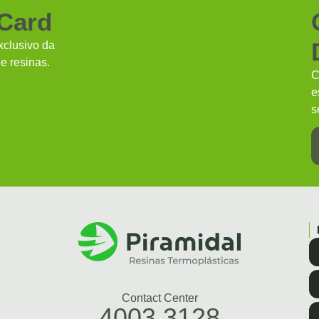
 Card
clusivo da
e resinas.
C
e
s
Contact Center
4003.3128