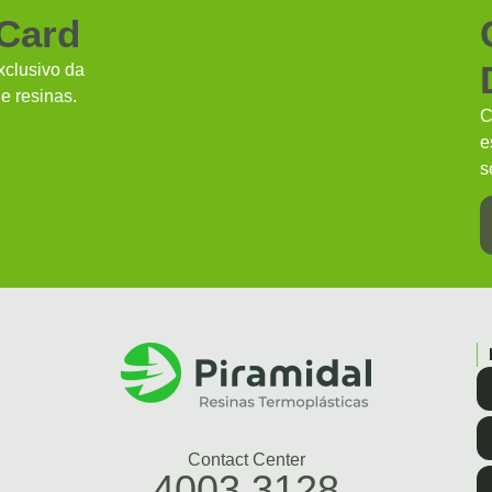
 Card
clusivo da
e resinas.
C
e
s
Contact Center
4003.3128