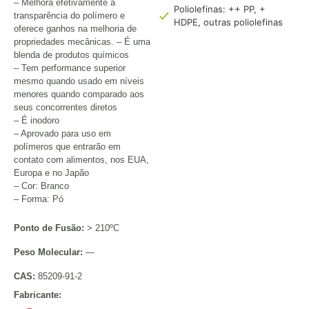
– Melhora efetivamente a
Poliolefinas: ++ PP, +
transparência do polímero e
HDPE, outras poliolefinas
oferece ganhos na melhoria de
propriedades mecânicas. – É uma
blenda de produtos químicos
– Tem performance superior
mesmo quando usado em níveis
menores quando comparado aos
seus concorrentes diretos
– É inodoro
– Aprovado para uso em
polímeros que entrarão em
contato com alimentos, nos EUA,
Europa e no Japão
– Cor: Branco
– Forma: Pó
Ponto de Fusão:
> 210ºC
Peso Molecular:
—
CAS:
85209-91-2
Fabricante: