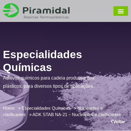
Especialidades
Químicas
Aditivos químicos para cadeia produtiva dos
plásticos, para diversos tipos de aplicações.
Home
Especialidades Químicas
Nucleantes e
clarificantes
ADK STAB NA-21 – Nucleantes e clarificantes
Voltar