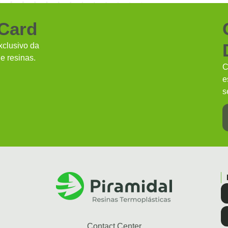
 Card
clusivo da
e resinas.
C
e
s
Contact Center