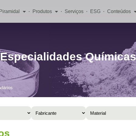
Piramidal
Produtos
Serviços
ESG
Conteúdos
Especialidades Química
ndários
os