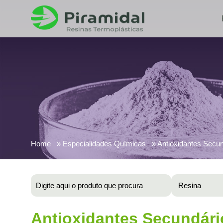
Home
Especialidades Químicas
Antioxidantes Secu
Antioxidantes Secundári