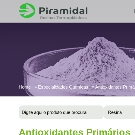
Home
Especialidades Químicas
Antioxidantes Primá
Antioxidantes Primários