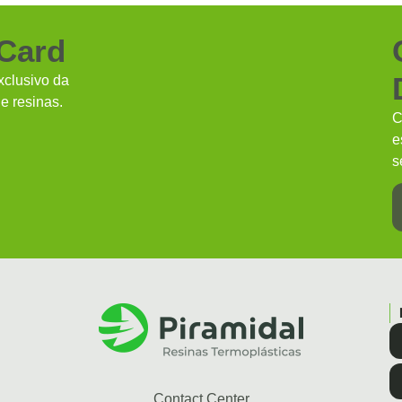
 Card
clusivo da
e resinas.
C
e
s
Contact Center