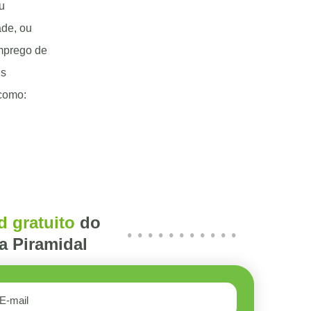
u
ade, ou
emprego de
is
 como:
 gratuito
do
a Piramidal