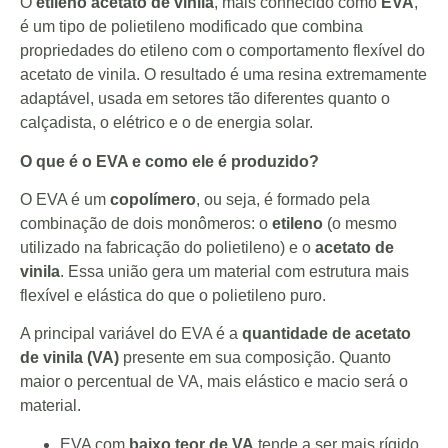
O
etileno acetato de vinila
, mais conhecido como
EVA
,
é um tipo de polietileno modificado que combina
propriedades do etileno com o comportamento flexível do
acetato de vinila. O resultado é uma resina extremamente
adaptável, usada em setores tão diferentes quanto o
calçadista, o elétrico e o de energia solar.
O que é o EVA e como ele é produzido?
O EVA é um
copolímero
, ou seja, é formado pela
combinação de dois monômeros: o
etileno
(o mesmo
utilizado na fabricação do polietileno) e o
acetato de
vinila
. Essa união gera um material com estrutura mais
flexível e elástica do que o polietileno puro.
A principal variável do EVA é a
quantidade de acetato
de vinila (VA)
presente em sua composição. Quanto
maior o percentual de VA, mais elástico e macio será o
material.
EVA com
baixo teor de VA
tende a ser mais rígido,