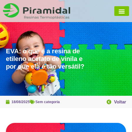
EVA: o que é a resina de
etileno acetato de vinila e
por que ela é tão versátil?
Voltar
18/08/2025
Sem categoria