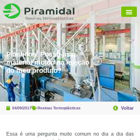
Plásticos: Posso usar
material moído na injeção
do meu produto?
Voltar
04/09/2017
Resinas Termoplásticas
Essa é uma pergunta muito comum no dia a dia das